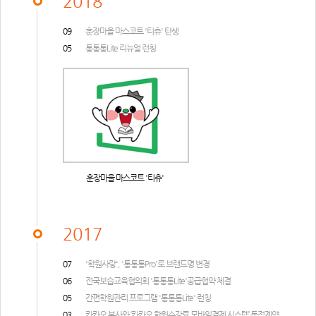
2018
09
훈장마을 마스코트 '티츄' 탄생
05
통통통Lite 리뉴얼 런칭
훈장마을 마스코트 '티츄'
2017
07
'학원사랑', '통통통Pro'로 브랜드명 변경
06
전국보습교육협의회 '통통통Lite'공급협약 체결
05
간편학원관리 프로그램 '통통통Lite' 런칭
03
카카오 본사와 ‘카카오 학원수강료 모바일결제 시스템’ 독점계약