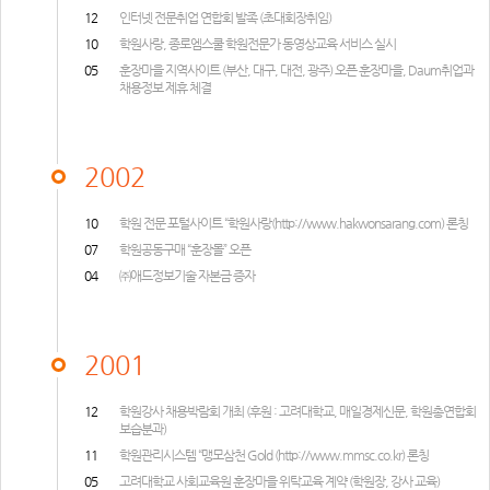
12
인터넷 전문취업 연합회 발족 (초대회장취임)
10
학원사랑, 종로엠스쿨 학원전문가 동영상교육 서비스 실시
05
훈장마을 지역사이트 (부산, 대구, 대전, 광주) 오픈 훈장마을, Daum취업과
채용정보 제휴 체결
2002
10
학원 전문 포털사이트 “학원사랑(
http://www.hakwonsarang.com) 론칭
07
학원공동구매 “훈장몰” 오픈
04
㈜애드정보기술 자본금 증자
2001
12
학원강사 채용박람회 개최 (후원 : 고려대학교, 매일경제신문, 학원총연합회
보습분과)
11
학원관리시스템 “맹모삼천 Gold (
http://www.mmsc.co.kr
) 론칭
05
고려대학교 사회교육원 훈장마을 위탁교육 계약 (학원장, 강사 교육)