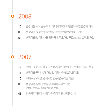
2008
10
훈장마을 수도권 주요 14개 대학 ‘2008 학원분야 취업설명회’ 개최
08
훈장마을 ‘성공학원을 만들기 위한 학원운영자캠프’ 개최
04
훈장마을 ‘학원강사를 위한 국내 주요대학 무료 TESOL 설명회’ 개최
2007
12
㈜애드정보기술 중소기업청 기술혁신형중소기업(INNO-BIZ) 선정
11
훈장마을 국내 10개 대학 학원강사 취업설명회 개최
10
㈜애드정보기술 벤쳐기업 인증 (연구개발기업)
05
훈장마을 원어민 학원강사 채용사이트 오픈
(
http://www.job4english.com
)
03
한국복지재단 ‘한사랑마을’ 장애우 봉사활동 실시