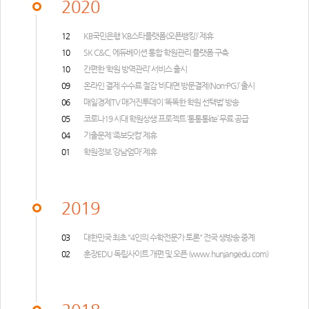
2020
12
KB국민은행 ‘KB스타플랫폼(오픈뱅킹)’ 제휴
10
SK C&C, 에듀베이션 통합 학원관리 플랫폼 구축
10
간편한 ‘학원 방역관리’ 서비스 출시
09
온라인 결제 수수료 절감 ‘비대면 방문결제(Non-PG)’ 출시
06
매일경제TV 매거진투데이 ‘똑똑한 학원 선택법’ 방송
05
코로나19 시대 학원상생 프로젝트 ‘통통통lite’ 무료 공급
04
기출문제 ‘족보닷컴’ 제휴
01
학원정보 ‘강남엄마’ 제휴
2019
03
대한민국 최초 "4인의 수학전문가 토론" 전국 생방송 중계
02
훈장EDU 독립사이트 개편 및 오픈 (
www.hunjangedu.com
)