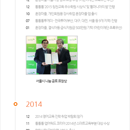
12
통통통 ‘2015 칭찬교육 우수학원 시상식’ 및 ‘통마니아의 밤’ 진행
10
훈장마을, 개인회원용 강사취업 훈장마을 앱 출시
07
통통통투게더 - 전국투어(부산, 대구, 대전, 서울 등 9개 지역) 진행
01
훈장마을, 결식아동 급식지원금 500만원 기탁 (어린이재단 초록우산)
서울시 나눔 공로 표창상
2014
12
2014 영어교육 진학 취업 박람회 참가
11
통통통 앱어워드 코리아 2014년 스마트교육부분 대상 수상