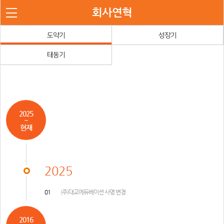
회사연혁
도약기
성장기
태동기
2025
~
현재
2025
01
(주)대교에듀베이션 사명 변경
2016