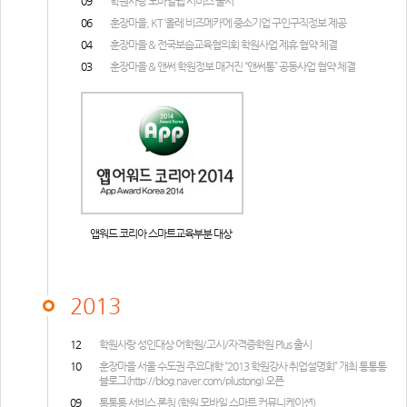
09
학원사랑 모바일웹 서비스 출시
06
훈장마을, KT ‘올레 비즈메카’에 중소기업 구인구직정보 제공
04
훈장마을 & 전국보습교육협의회 학원사업 제휴 협약 체결
03
훈장마을 & 앤써 학원정보 매거진 “앤써통” 공동사업 협약 체결
앱워드 코리아 스마트교육부분 대상
2013
12
학원사랑 성인대상 어학원/고시/자격증학원 Plus 출시
10
훈장마을 서울 수도권 주요대학 “2013 학원강사 취업설명회” 개최 통통통
블로그(
http://blog.naver.com/plustong
) 오픈
09
통통통 서비스 론칭 (학원 모바일 스마트 커뮤니케이션)