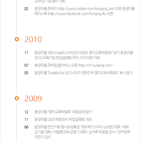
20주년 기념 행사 개최
02
훈장마을 트위터 (
http://www.twitter.com/hunjang_twt
) 오픈 훈장마을
페이스북 (
http://www.facebook.com/hunjang.fb
) 오픈
2010
11
훈장마을 “EBS English EXPO2010(EBS 영어교육박람회)” 참가 훈장마을
2010 교육기업 취업설명회 주요 10개 대학 개최
07
훈장마을 모바일 웹서비스 오픈 (
http://m.hunjang.com
)
05
훈장마을 “English Fair 2010 (대구 대한민국 영어교육 박람회)” 부스 참가
2009
12
훈장마을 “영어교육박람회” 후원업체 참가
11
훈장마을 2009 학원강사 취업설명회 개최
06
훈장마을 연간기획 명사초청특강 개최 메가스터디 손주은 대표 / 쎄듀
김기훈 대표 / 아발론교육 김명기 대표 / 삽자루 우형철 강사 / 언어영역
이만기 강사