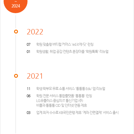
~
2024
2022
07
학원 맞춤형 버티컬 커머스 'ed.it 에-딧' 런칭
01
학원생활, 취업 공감 컨텐츠 훈장마을 '학원톡톡' 리뉴얼
2021
11
학생·학부모 무료 소통 서비스 '통통통 Edu' 앱 리뉴얼
06
학원 전문 서비스 통합플랫폼 '통통통' 런칭
LG유플러스 중심의 IT 통신기업 (주)
비플과 통통통 CID 및 인터넷 연동 제휴
03
업계 최저 수수료 KB국민은행 제휴 '계좌 간편결제' 서비스 출시