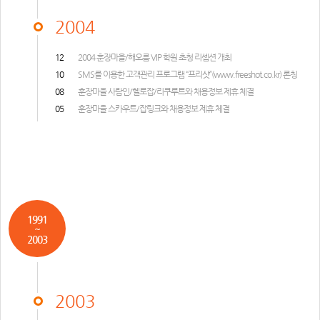
2004
12
2004 훈장마을/해오름 VIP 학원 초청 리셉션 개최
10
SMS를 이용한 고객관리 프로그램 “프리샷”(
www.freeshot.co.kr
) 론칭
08
훈장마을 사람인/헬로잡/리쿠루트와 채용정보 제휴 체결
05
훈장마을 스카우트/잡링크와 채용정보 제휴 체결
1991
~
2003
2003