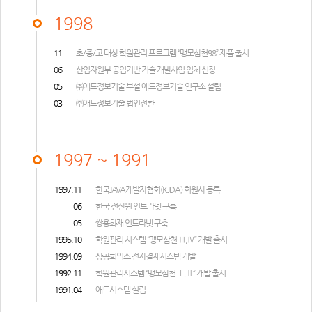
1998
11
초/중/고 대상 학원관리 프로그램 “맹모삼천98” 제품 출시
06
산업자원부 공업기반 기술 개발사업 업체 선정
05
㈜애드정보기술 부설 애드정보기술 연구소 설립
03
㈜애드정보기술 법인전환
1997 ~ 1991
1997.11
한국JAVA개발자협회(KJDA) 회원사 등록
06
한국 전산원 인트라넷 구축
05
쌍용화재 인트라넷 구축
1995.10
학원관리 시스템 “맹모삼천 Ⅲ,Ⅳ” 개발 출시
1994.09
상공회의소 전자결재시스템 개발
1992.11
학원관리시스템 “맹모삼천 Ⅰ,Ⅱ” 개발 출시
1991.04
애드시스템 설립