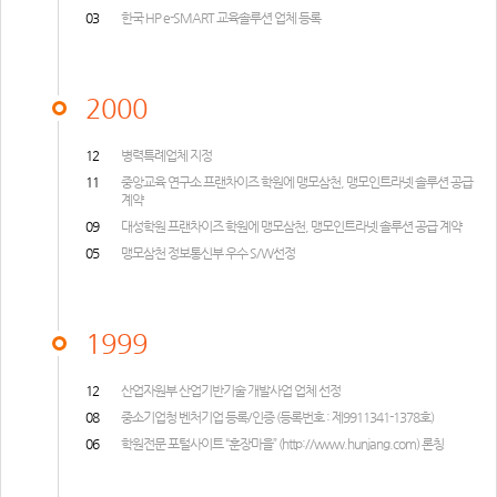
03
한국 HP e-SMART 교육솔루션 업체 등록
2000
12
병력특례업체 지정
11
중앙교육 연구소 프랜차이즈 학원에 맹모삼천, 맹모인트라넷 솔루션 공급
계약
09
대성학원 프랜차이즈 학원에 맹모삼천, 맹모인트라넷 솔루션 공급 계약
05
맹모삼천 정보통신부 우수 S/W선정
1999
12
산업자원부 산업기반기술 개발사업 업체 선정
08
중소기업청 벤처기업 등록/인증 (등록번호 : 제9911341-1378호)
06
학원전문 포털사이트 “훈장마을” (
http://www.hunjang.com
) 론칭