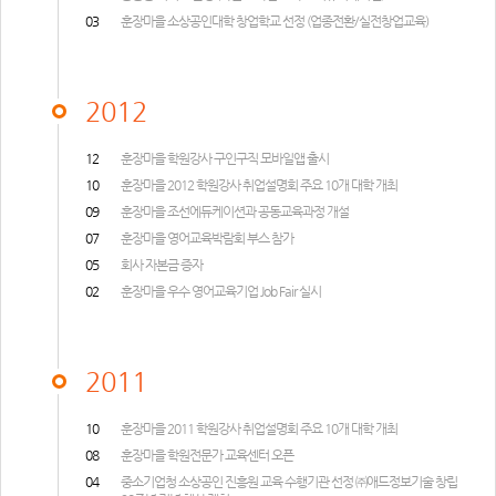
03
훈장마을 소상공인대학 창업학교 선정 (업종전환/실전창업교육)
2012
12
훈장마을 학원강사 구인구직 모바일앱 출시
10
훈장마을 2012 학원강사 취업설명회 주요 10개 대학 개최
09
훈장마을 조선에듀케이션과 공동교육과정 개설
07
훈장마을 영어교육박람회 부스 참가
05
회사 자본금 증자
02
훈장마을 우수 영어교육기업 Job Fair 실시
2011
10
훈장마을 2011 학원강사 취업설명회 주요 10개 대학 개최
08
훈장마을 학원전문가 교육센터 오픈
04
중소기업청 소상공인 진흥원 교육 수행기관 선정 ㈜애드정보기술 창립